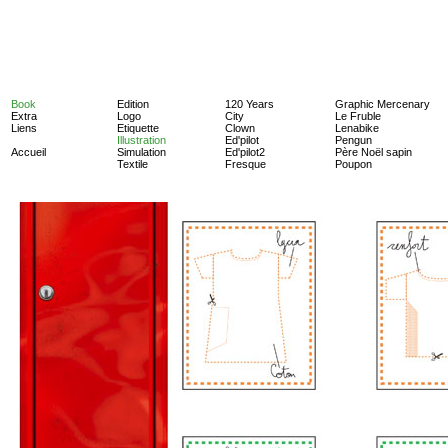
Book
Edition
120 Years
Graphic Mercenary
Extra
Logo
City
Le Fruble
Liens
Etiquette
Clown
Lenabike
Illustration
Ed'pilot
Pengun
Accueil
Simulation
Ed'pilot2
Père Noël sapin
Textile
Fresque
Poupon